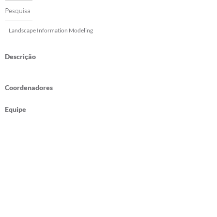
Pesquisa
Landscape Information Modeling
Descrição
Coordenadores
Equipe
Publicações
Universidade Federal do Ceará -
Departamento de Arquitetura e
Urbanismo e Design -
Laboratório de
Experiência Digital LED
Avenida da Universidade 2890 - Fortaleza,
Ceará, Brasil
/
led@daud.ufc.br