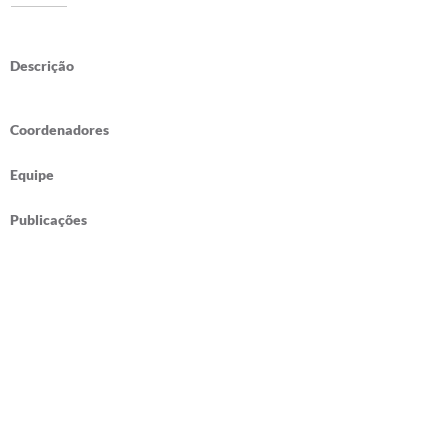
Descrição
Coordenadores
Equipe
Publicações
Universidade Federal do Ceará -
Departamento de Arquitetura e
Urbanismo e Design -
Laboratório de
Experiência Digital LED
Avenida da Universidade 2890 - Fortaleza,
Ceará, Brasil
/
led@daud.ufc.br