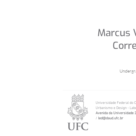
Marcus V
Corre
Undergra
Universidade Federal do C
Urbanismo e Design -
Labo
Avenida da Universidade 2
/
led@daud.ufc.br